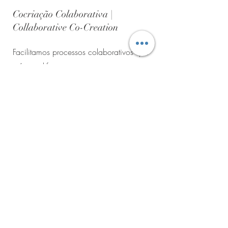
Cocriação Colaborativa |
Collaborative Co-Creation
Facilitamos processos colaborativos que
reúnem diferentes atores empresariais
para desenvolver soluções conjuntas e
sinergias de inovação.
We facilitate collaborative processes that
bring together different business actors to
develop joint solutions and innovation
synergies.