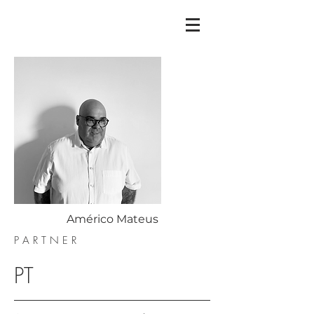
Américo Mateus
P A R T N E R
PT