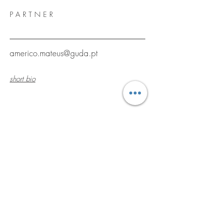
P A R T N E R
americo.mateus@guda.pt
short bio